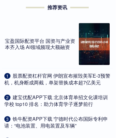
推荐资讯
宝盈国际配资平台 国资与产业资
本齐入场 AI领域频现大额融资
​股票配资杠杆官网 伊朗宣布摧毁美军E-3预警
1
机，机身断成两截，单架替换成本超7亿美元
​建宝优配APP下载 北京体育单招文化课培训
2
学校 top10 排名：助力体育学子逐梦前行
​铁牛配资APP下载 宁德时代公布国际专利申
3
请：“电池装置、用电装置及车辆”