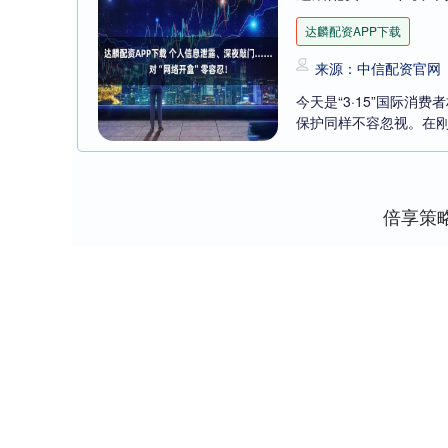
达麟配资APP下载
来源：中信配资官网
今天是“3·15”国际
保护同样不容忽视。在刚
倍享策