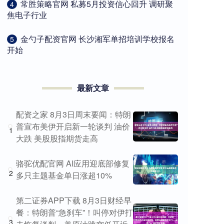
​常胜策略官网 私募5月投资信心回升 调研聚
4
焦电子行业
​金勺子配资官网 长沙湘军单招培训学校报名
5
开始
最新文章
配资之家 8月3日周末要闻：特朗
普宣布美伊开启新一轮谈判 油价
1
大跌 美股股指期货走高
骆驼优配官网 AI应用迎底部修复
2
多只主题基金单日涨超10%
第二证券APP下载 8月3日财经早
餐：特朗普“急刹车”！叫停对伊打
3