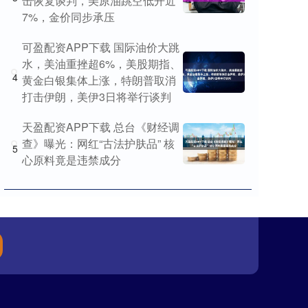
击恢复谈判，美原油跳空低开近
7%，金价同步承压
可盈配资APP下载 国际油价大跳
水，美油重挫超6%，美股期指、
4
黄金白银集体上涨，特朗普取消
打击伊朗，美伊3日将举行谈判
天盈配资APP下载 总台《财经调
查》曝光：网红“古法护肤品” 核
5
心原料竟是违禁成分