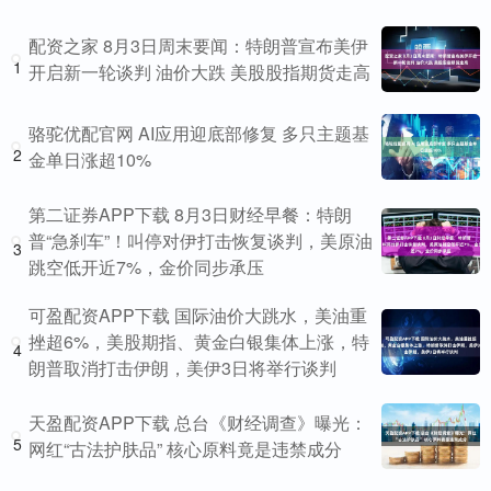
配资之家 8月3日周末要闻：特朗普宣布美伊
1
开启新一轮谈判 油价大跌 美股股指期货走高
骆驼优配官网 AI应用迎底部修复 多只主题基
2
金单日涨超10%
第二证券APP下载 8月3日财经早餐：特朗
普“急刹车”！叫停对伊打击恢复谈判，美原油
3
跳空低开近7%，金价同步承压
可盈配资APP下载 国际油价大跳水，美油重
挫超6%，美股期指、黄金白银集体上涨，特
4
朗普取消打击伊朗，美伊3日将举行谈判
天盈配资APP下载 总台《财经调查》曝光：
5
网红“古法护肤品” 核心原料竟是违禁成分