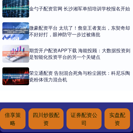
金勺子配资官网 长沙湘军单招培训学校报名开始
微豪配资平台 太坑了！詹皇王者复出，东契奇却
不好好打，眼神防守一步过被痛批
期货开户配资APP下载 海能投顾：大数据投资则
是智能化投资平台的另一个关键点
荣立通配资 告别混合死角与粉尘困扰：科尼乐陶
瓷粉体强力混合机
倍享策
四川炒股配
证券配资公
实盘配
略
资
司
资