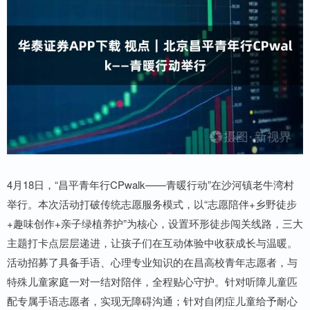
4月18日，“昌平青年行CPwalk——青暖行动”在沙河镇老牛湾村
举行。本次活动打破传统志愿服务模式，以“志愿陪伴+乡野徒步
+趣味创作+亲子绿植养护”为核心，设置环形徒步闯关线路，三大
主题打卡点层层递进，让孩子们在互动体验中收获成长与温暖。
活动招募了具备手语、心理专业知识的在昌高校青年志愿者，与
特殊儿童家庭一对一结对陪伴，全程贴心守护。针对听障儿童匹
配专属手语志愿者，实现无障碍沟通；针对自闭症儿童给予耐心