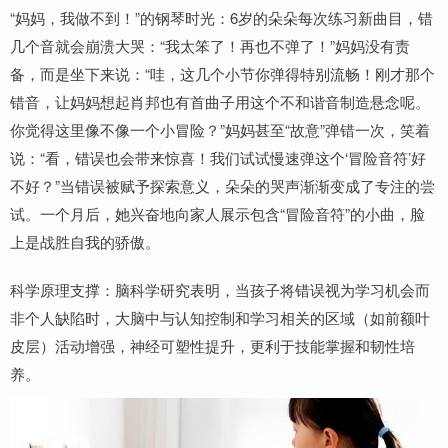
“妈妈，我做不到！”的钢琴时光：6岁的朵朵每次练习新曲目，错
几个音就会崩溃大哭：“我太笨了！再也不弹了！”妈妈没有责
备，而是坐下来说：“哇，这几个小节你弹得特别流畅！刚才那个
错音，让妈妈想起肖邦也有首曲子用这个不和谐音制造悬念呢。
你觉得这里像不像一个小冒险？”妈妈甚至“故意”弹错一次，笑着
说：“看，错误也会带来惊喜！我们试试慢速弹这个‘冒险音符’好
不好？”当错误被赋予探索意义，朵朵的哭声渐渐变成了专注的尝
试。一个月后，她兴奋地向家人展示包含“冒险音符”的小曲，脸
上是战胜自我的骄傲。
科学原理支撑：脑科学研究表明，当孩子将错误视为学习机会而
非个人缺陷时，大脑中与认知控制和学习相关的区域（如前额叶
皮层）活动增强，神经可塑性提升，更利于技能掌握和韧性培
养。