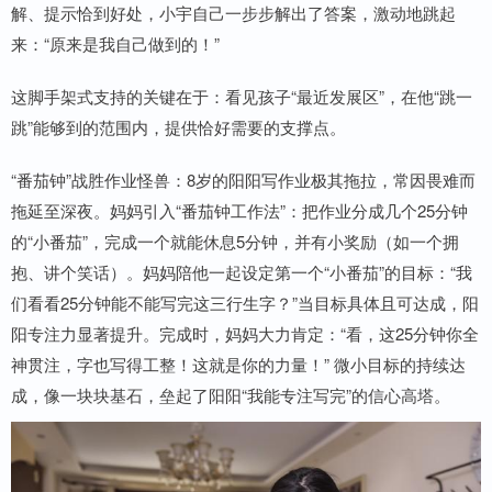
解、提示恰到好处，小宇自己一步步解出了答案，激动地跳起
来：“原来是我自己做到的！”
这脚手架式支持的关键在于：看见孩子“最近发展区”，在他“跳一
跳”能够到的范围内，提供恰好需要的支撑点。
“番茄钟”战胜作业怪兽：8岁的阳阳写作业极其拖拉，常因畏难而
拖延至深夜。妈妈引入“番茄钟工作法”：把作业分成几个25分钟
的“小番茄”，完成一个就能休息5分钟，并有小奖励（如一个拥
抱、讲个笑话）。妈妈陪他一起设定第一个“小番茄”的目标：“我
们看看25分钟能不能写完这三行生字？”当目标具体且可达成，阳
阳专注力显著提升。完成时，妈妈大力肯定：“看，这25分钟你全
神贯注，字也写得工整！这就是你的力量！” 微小目标的持续达
成，像一块块基石，垒起了阳阳“我能专注写完”的信心高塔。