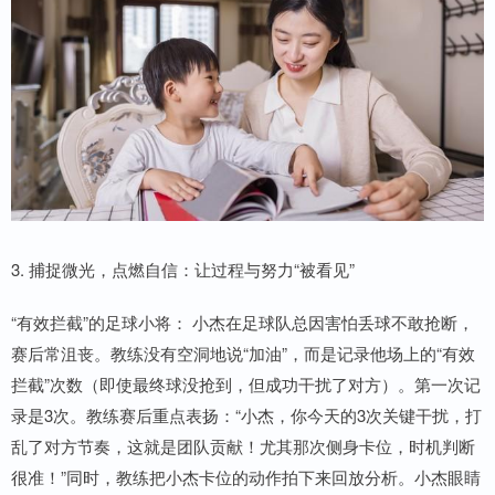
3. 捕捉微光，点燃自信：让过程与努力“被看见”
“有效拦截”的足球小将： 小杰在足球队总因害怕丢球不敢抢断，
赛后常沮丧。教练没有空洞地说“加油”，而是记录他场上的“有效
拦截”次数（即使最终球没抢到，但成功干扰了对方）。第一次记
录是3次。教练赛后重点表扬：“小杰，你今天的3次关键干扰，打
乱了对方节奏，这就是团队贡献！尤其那次侧身卡位，时机判断
很准！”同时，教练把小杰卡位的动作拍下来回放分析。小杰眼睛