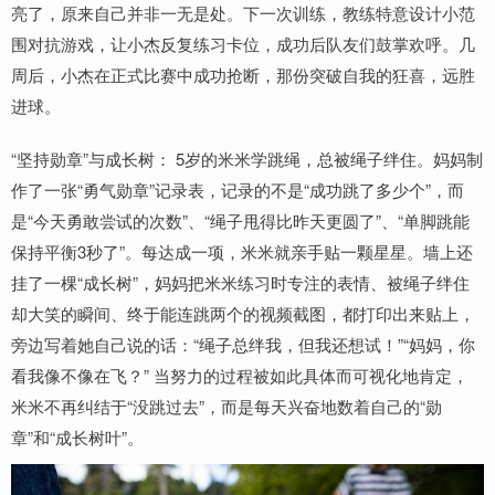
亮了，原来自己并非一无是处。下一次训练，教练特意设计小范
围对抗游戏，让小杰反复练习卡位，成功后队友们鼓掌欢呼。几
周后，小杰在正式比赛中成功抢断，那份突破自我的狂喜，远胜
进球。
“坚持勋章”与成长树： 5岁的米米学跳绳，总被绳子绊住。妈妈制
作了一张“勇气勋章”记录表，记录的不是“成功跳了多少个”，而
是“今天勇敢尝试的次数”、“绳子甩得比昨天更圆了”、“单脚跳能
保持平衡3秒了”。每达成一项，米米就亲手贴一颗星星。墙上还
挂了一棵“成长树”，妈妈把米米练习时专注的表情、被绳子绊住
却大笑的瞬间、终于能连跳两个的视频截图，都打印出来贴上，
旁边写着她自己说的话：“绳子总绊我，但我还想试！”“妈妈，你
看我像不像在飞？” 当努力的过程被如此具体而可视化地肯定，
米米不再纠结于“没跳过去”，而是每天兴奋地数着自己的“勋
章”和“成长树叶”。