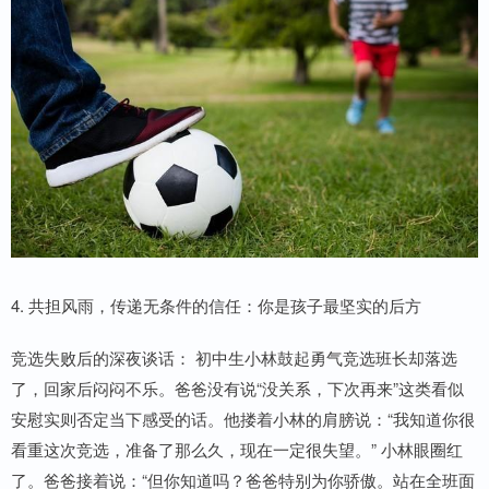
4. 共担风雨，传递无条件的信任：你是孩子最坚实的后方
竞选失败后的深夜谈话： 初中生小林鼓起勇气竞选班长却落选
了，回家后闷闷不乐。爸爸没有说“没关系，下次再来”这类看似
安慰实则否定当下感受的话。他搂着小林的肩膀说：“我知道你很
看重这次竞选，准备了那么久，现在一定很失望。” 小林眼圈红
了。爸爸接着说：“但你知道吗？爸爸特别为你骄傲。站在全班面