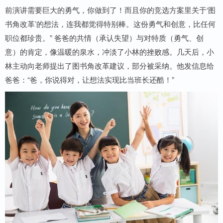
前演讲需要巨大的勇气，你做到了！而且你的竞选方案里关于‘图
书角改革’的想法，连我都觉得特别棒。这份勇气和创意，比任何
职位都珍贵。” 爸爸的共情（承认失望）与对特质（勇气、创
意）的肯定，像温暖的泉水，冲淡了小林的挫败感。几天后，小
林主动向老师提出了图书角改革建议，部分被采纳。他发信息给
爸爸：“爸，你说得对，让想法实现比当班长还酷！”