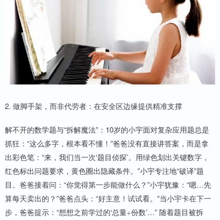
2. 做脚手架，而非代劳者：在安全区边缘提供精准支撑
解不开的数学题与“拆解魔法”：10岁的小宇面对复杂应用题总是
抓狂：“这么多字，根本看不懂！”爸爸没有直接讲答案，而是拿
出彩色笔：“来，我们当一次‘题目侦探’。用绿色划出关键数字，
红色标出问题要求，黄色圈出隐藏条件。”小宇专注地“破译”题
目。爸爸接着问：“你觉得第一步能做什么？”小宇犹豫：“嗯…先
算每天卖出的？”爸爸点头：“好主意！试试看。”当小宇卡在下一
步，爸爸提示：“想想之前学过的‘总量÷份数’…” 随着题目被拆