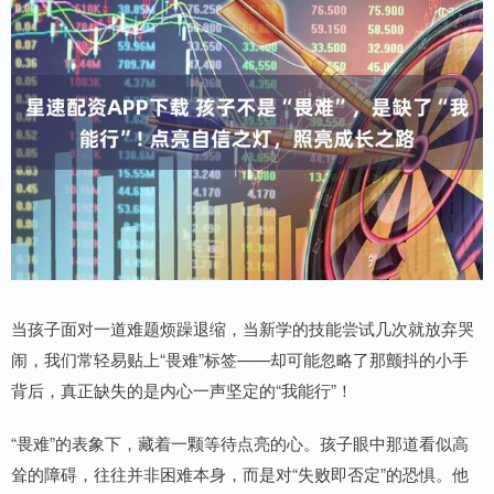
当孩子面对一道难题烦躁退缩，当新学的技能尝试几次就放弃哭
闹，我们常轻易贴上“畏难”标签——却可能忽略了那颤抖的小手
背后，真正缺失的是内心一声坚定的“我能行”！
“畏难”的表象下，藏着一颗等待点亮的心。孩子眼中那道看似高
耸的障碍，往往并非困难本身，而是对“失败即否定”的恐惧。他